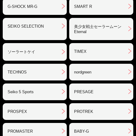
G-SHOCK MR-G
SMART R
SEIKO SELECTION
美少女戦士セーラームーン
Eternal
TIMEX
ソーラートケイ
TECHNOS
nordgreen
Seiko 5 Sports
PRESAGE
PROSPEX
PROTREK
PROMASTER
BABY-G