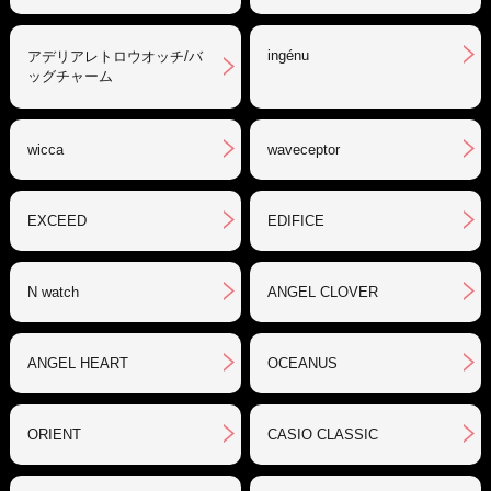
ingénu
アデリアレトロウオッチ/バ
ッグチャーム
wicca
waveceptor
EXCEED
EDIFICE
N watch
ANGEL CLOVER
ANGEL HEART
OCEANUS
ORIENT
CASIO CLASSIC