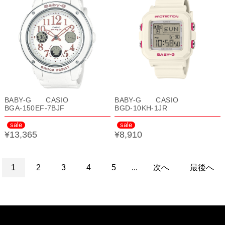
BABY-G CASIO
BABY-G CASIO
BGA-150EF-7BJF
BGD-10KH-1JR
sale
sale
¥13,365
¥8,910
1
2
3
4
5
...
次へ
最後へ