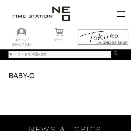
おすすめアイテム
ニュース＆トピック
時計を探す
ランキング
ログイン /
カート
新規会員登録
ご利用ガイド
WEBカタログ
BABY-G
NEWS & TOPICS