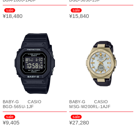
BGA-2800-2AJF
BGD-5650-2JF
sale
sale
¥18,480
¥15,840
BABY-G CASIO
BABY-G CASIO
BGD-565U-1JF
MSG-W200RL-1AJF
sale
sale
¥9,405
¥27,280