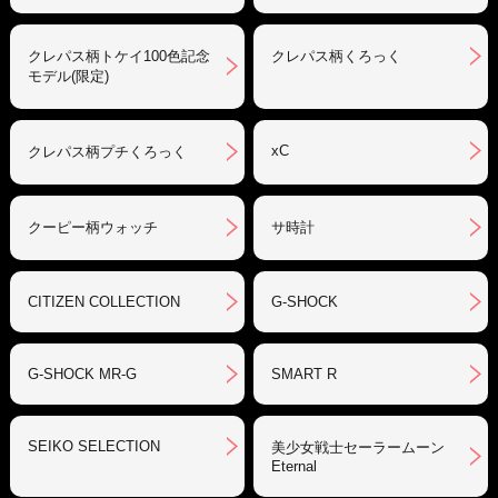
クレパス柄トケイ100色記念
クレパス柄くろっく
モデル(限定)
xC
クレパス柄プチくろっく
クーピー柄ウォッチ
サ時計
CITIZEN COLLECTION
G-SHOCK
G-SHOCK MR-G
SMART R
SEIKO SELECTION
美少女戦士セーラームーン
Eternal