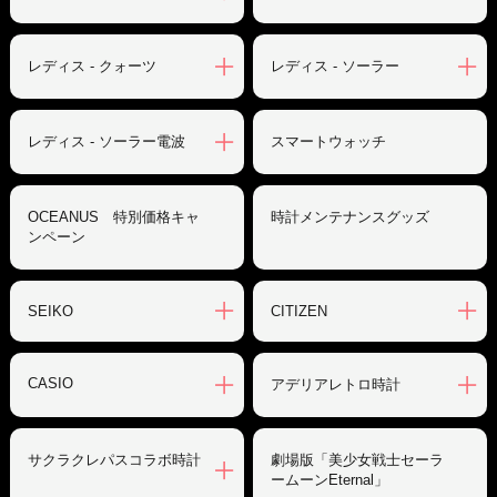
レディス - クォーツ
レディス - ソーラー
レディス - ソーラー電波
スマートウォッチ
OCEANUS 特別価格キャ
時計メンテナンスグッズ
ンペーン
SEIKO
CITIZEN
CASIO
アデリアレトロ時計
サクラクレパスコラボ時計
劇場版「美少女戦士セーラ
ームーンEternal」