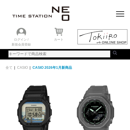
おすすめアイテム
ニュース＆トピック
時計を探す
ランキング
ログイン /
カート
新規会員登録
ご利用ガイド
WEBカタログ
全て
|
CASIO
|
CASIO 2026年1月新商品