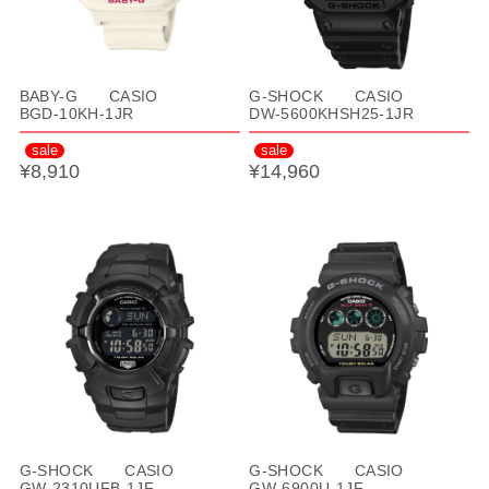
BABY-G CASIO
G-SHOCK CASIO
BGD-10KH-1JR
DW-5600KHSH25-1JR
sale
sale
¥8,910
¥14,960
G-SHOCK CASIO
G-SHOCK CASIO
GW-2310UFB-1JF
GW-6900U-1JF