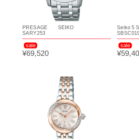
PRESAGE SEIKO
Seiko 5
SARY253
SBSC01
sale
sale
¥69,520
¥59,4