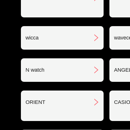
wicca
wavec
N watch
ANGE
ORIENT
CASIO