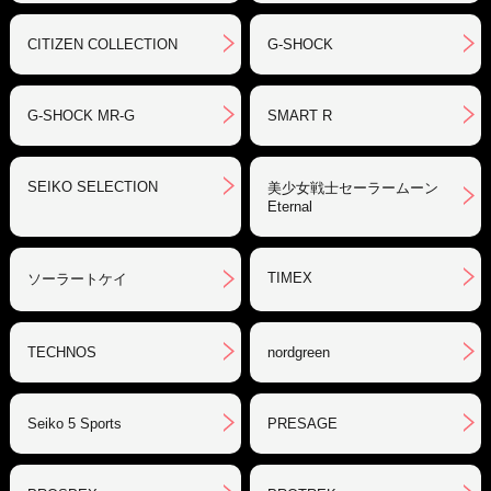
CITIZEN COLLECTION
G-SHOCK
G-SHOCK MR-G
SMART R
SEIKO SELECTION
美少女戦士セーラームーン
Eternal
TIMEX
ソーラートケイ
TECHNOS
nordgreen
Seiko 5 Sports
PRESAGE