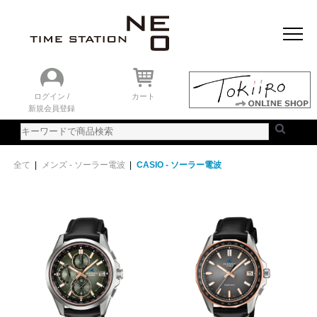
おすすめアイテム
ニュース＆トピック
時計を探す
ランキング
ログイン /
カート
新規会員登録
ご利用ガイド
WEBカタログ
全て
|
メンズ - ソーラー電波
|
CASIO - ソーラー電波