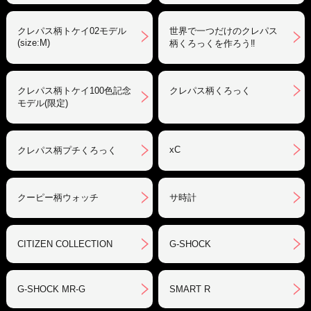
クレパス柄トケイ02モデル
世界で一つだけのクレパス
(size:M)
柄くろっくを作ろう‼︎
クレパス柄トケイ100色記念
クレパス柄くろっく
モデル(限定)
xC
クレパス柄プチくろっく
クーピー柄ウォッチ
サ時計
CITIZEN COLLECTION
G-SHOCK
G-SHOCK MR-G
SMART R