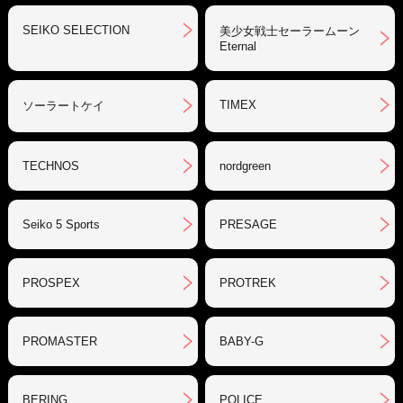
SEIKO SELECTION
美少女戦士セーラームーン
Eternal
TIMEX
ソーラートケイ
TECHNOS
nordgreen
Seiko 5 Sports
PRESAGE
PROSPEX
PROTREK
PROMASTER
BABY-G
BERING
POLICE