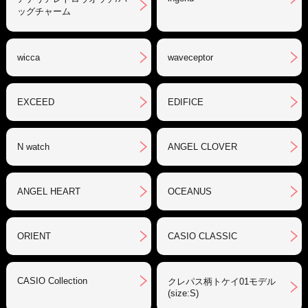
ッグチャーム
wicca
waveceptor
EXCEED
EDIFICE
N watch
ANGEL CLOVER
ANGEL HEART
OCEANUS
ORIENT
CASIO CLASSIC
CASIO Collection
クレパス柄トケイ01モデル
(size:S)