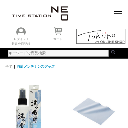
おすすめアイテム
ニュース＆トピック
時計を探す
ランキング
ログイン /
カート
新規会員登録
ご利用ガイド
WEBカタログ
全て
|
時計メンテナンスグッズ