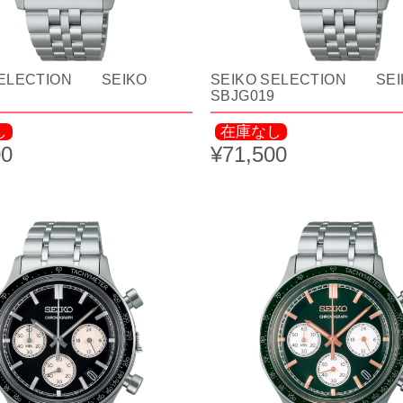
SELECTION SEIKO
SEIKO SELECTION SEI
7
SBJG019
し
在庫なし
00
¥71,500