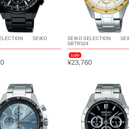
SELECTION SEIKO
SEIKO SELECTION SEI
7
SBTR024
sale
70
¥23,760