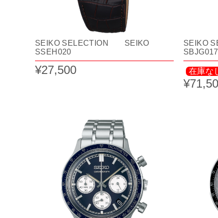
SEIKO SELECTION SEIKO
SEIKO 
SSEH020
SBJG01
¥27,500
在庫な
¥71,5