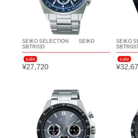
SEIKO SELECTION SEIKO
SEIKO 
SBTR033
SBTR03
sale
sale
¥27,720
¥32,6