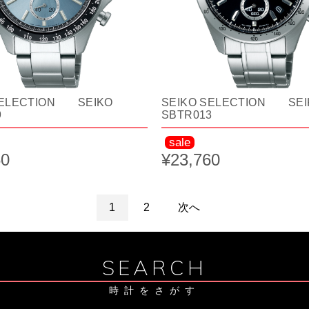
SELECTION SEIKO
SEIKO SELECTION SEI
9
SBTR013
sale
60
¥23,760
1
2
次へ
SEARCH
時計をさがす