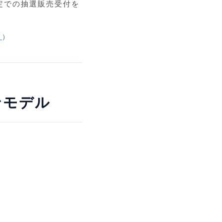
定での抽選販売受付を
ら
）
ンモデル