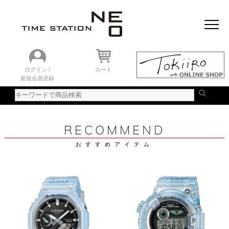
おすすめアイテム
ニュース＆トピック
時計を探す
ランキング
ログイン /
カート
新規会員登録
ご利用ガイド
WEBカタログ
RECOMMEND
おすすめアイテム