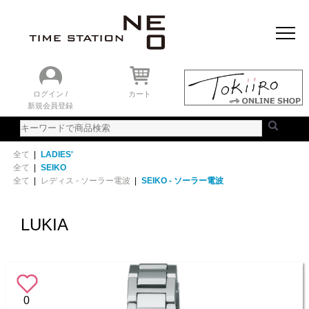
おすすめアイテム
ニュース＆トピック
時計を探す
ランキング
ログイン /
カート
新規会員登録
ご利用ガイド
WEBカタログ
全て
|
LADIES'
全て
|
SEIKO
全て
|
レディス - ソーラー電波
|
SEIKO - ソーラー電波
LUKIA
0