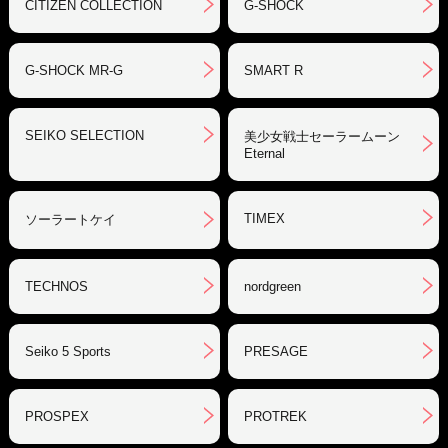
CITIZEN COLLECTION
G-SHOCK
G-SHOCK MR-G
SMART R
SEIKO SELECTION
美少女戦士セーラームーン
Eternal
TIMEX
ソーラートケイ
TECHNOS
nordgreen
Seiko 5 Sports
PRESAGE
PROSPEX
PROTREK