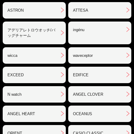
ASTRON
ATTESA
ingénu
アデリアレトロウオッチ/バ
ッグチャーム
wicca
waveceptor
EXCEED
EDIFICE
N watch
ANGEL CLOVER
ANGEL HEART
OCEANUS
ORIENT
CASIO CLASSIC