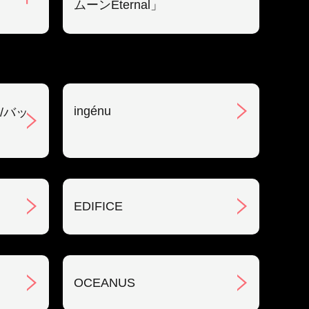
ムーンEternal」
ingénu
/バッ
EDIFICE
OCEANUS