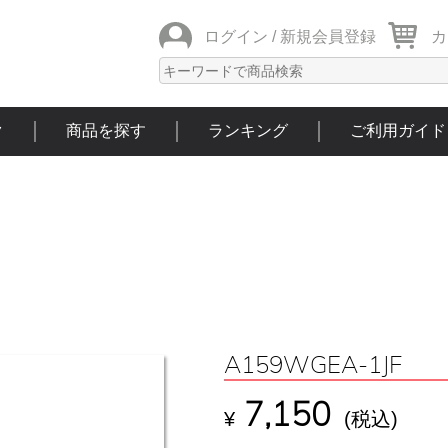
ログイン /
新規会員登録
カ
ク
商品を探す
ランキング
ご利用ガイド
A159WGEA-1JF
7,150
¥
(税込)