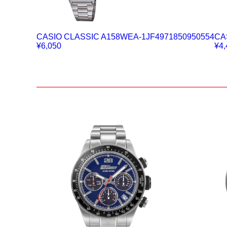
CASIO CLASSIC A158WEA-1JF4971850950554
CA
¥6,050
¥4,