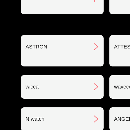
ASTRON
ATTE
wicca
wavec
N watch
ANGE