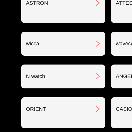
ASTRON
ATTE
wicca
wavec
N watch
ANGE
ORIENT
CASIO