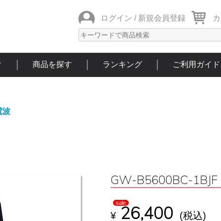
ログイン /
新規会員登録
カ
ク
商品を探す
ランキング
ご利用ガイド
電波
GW-B5600BC-1BJF
sale
26,400
¥
(税込)