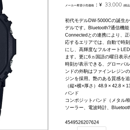
：
¥
33,000
メーカー希望小売価格
(税込
初代モデルDW-5000Cの誕
デルです。Bluetooth?通信
Connectedとの連携によ
応するエリアでは、自動で時刻
にし、高輝度なフルオートLE
ます。更に6ヵ国語の曜日表示
時刻が表示できる、グローバル
ンドの外駒はファインレジンの
ジンを採用。艶のある質感を追
（縦×横×厚さ）48.9 × 42.8 
バンド
コンポジットバンド（メタル/
ソーラー、電波時計、Bluetoot
4549526207624