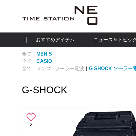
おすすめアイテム
ニュース＆トピッ
全て
|
MEN'S
全て
|
CASIO
全て
|
メンズ - ソーラー電波
|
G-SHOCK ソーラー
G-SHOCK
2