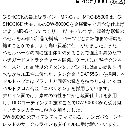
¥
495,000
(税込)
G-SHOCKの最上級ライン「MR-G」。 MRG-B5000は、G-
SHOCK初代モデルのDW-5000Cを金属素材と丹念な仕上げ
によりMR-Gとしてつくり上げたモデルです。複雑な形状の
ベゼルを25個の部品で構成。パーツごとに細部まで研磨を
施すことができ、より高い質感に仕上がりました。また、
ベゼルパーツの間に緩衝体を備えることで強度を高めたマ
ルチガードストラクチャーを開発。ケースには64チタンを
ベースとした高硬度のチタンを、バンドには高い硬度を持
ちながら加工性に優れたチタン合金「DAT55G」を採用。ベ
ゼルトップにはプラチナと同等の輝きを持つといわれるコ
バルトクロム合金「コバリオン」を採用しています。
デザイン面では、素材の特性を生かし鏡面仕上げを多用
し、DLCコーティングを施すことでDW-5000Cから受け継
ぐブラックカラーに輝きを加えました。
DW-5000C のアイデンティティである、レンガパターンと
レッドのサークルラインもダイアルに受け継いでいます。