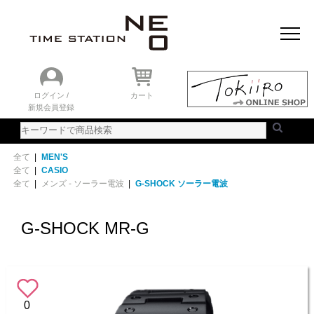
おすすめアイテム
ニュース＆トピック
時計を探す
ランキング
ログイン /
カート
新規会員登録
ご利用ガイド
WEBカタログ
全て
|
MEN'S
全て
|
CASIO
全て
|
メンズ - ソーラー電波
|
G-SHOCK ソーラー電波
G-SHOCK MR-G
0