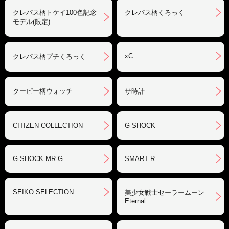
クレパス柄トケイ100色記念
クレパス柄くろっく
モデル(限定)
xC
クレパス柄プチくろっく
クーピー柄ウォッチ
サ時計
CITIZEN COLLECTION
G-SHOCK
G-SHOCK MR-G
SMART R
SEIKO SELECTION
美少女戦士セーラームーン
Eternal