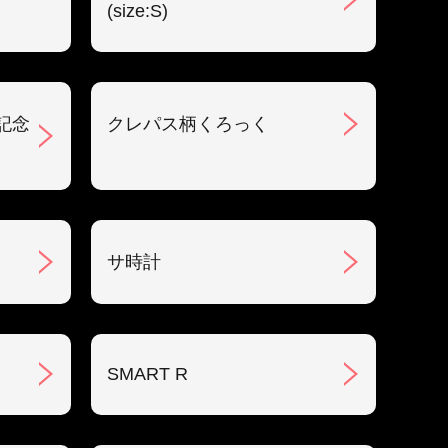
(size:S)
記念
クレパス柄くろっく
サ時計
SMART R