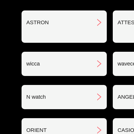
ASTRON
ATTE
wicca
wavec
N watch
ANGE
ORIENT
CASIO