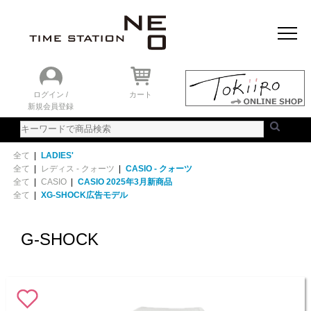
おすすめアイテム
ニュース＆トピック
時計を探す
ランキング
ログイン /
カート
新規会員登録
ご利用ガイド
WEBカタログ
全て
|
LADIES'
全て
|
レディス - クォーツ
|
CASIO - クォーツ
全て
|
CASIO
|
CASIO 2025年3月新商品
全て
|
XG-SHOCK広告モデル
G-SHOCK