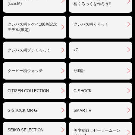
(size:M)
柄くろっくを作ろう‼︎
クレパス柄トケイ100色記念
クレパス柄くろっく
モデル(限定)
xC
クレパス柄プチくろっく
クーピー柄ウォッチ
サ時計
CITIZEN COLLECTION
G-SHOCK
G-SHOCK MR-G
SMART R
SEIKO SELECTION
美少女戦士セーラームーン