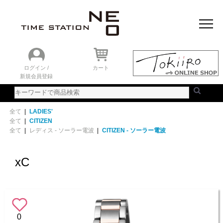
おすすめアイテム
ニュース＆トピック
時計を探す
ランキング
ログイン /
カート
新規会員登録
ご利用ガイド
WEBカタログ
全て
|
LADIES'
全て
|
CITIZEN
全て
|
レディス - ソーラー電波
|
CITIZEN - ソーラー電波
xC
0